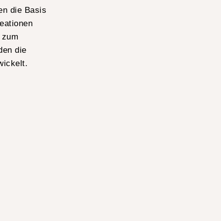
en die Basis
reationen
g zum
den die
wickelt.