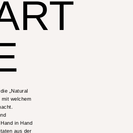
ART
E
 die „Natural
l, mit welchem
macht.
und
 Hand in Hand
utaten aus der