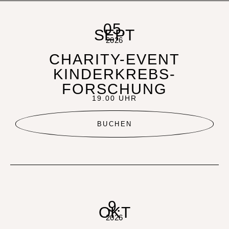
05.
SEPT
2026
CHARITY-EVENT
KINDERKREBS-
FORSCHUNG
19.00 UHR
BUCHEN
9.
OKT
2026