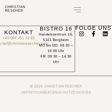
CHRISTIAN
RESCHER
GUTSCHEIN KAUFEN
FOLGE UNS
BISTRO 16
KONTAKT
Handelszentrum 16,
+43 664 251 31 85
5101 Bergheim
chef@christianrescher.com
MO bis DO: 08.30 –
16.00 Uhr
FR: 08.30 – 14.30
Uhr
© 2026 CHRISTIAN RESCHER
IMPRESSUM
DATENSCHUTZ
COOKIES