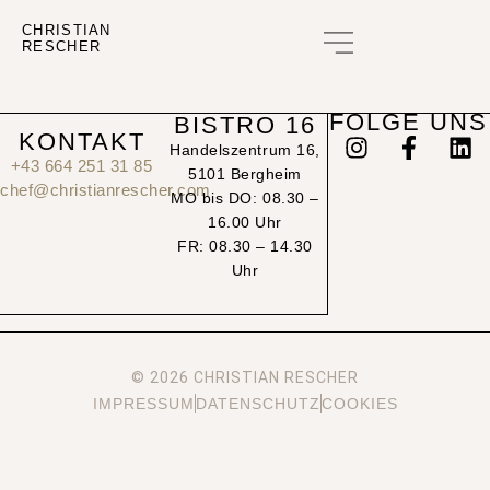
CHRISTIAN
RESCHER
GUTSCHEIN KAUFEN
FOLGE UNS
BISTRO 16
KONTAKT
Handelszentrum 16,
+43 664 251 31 85
5101 Bergheim
chef@christianrescher.com
MO bis DO: 08.30 –
16.00 Uhr
FR: 08.30 – 14.30
Uhr
© 2026 CHRISTIAN RESCHER
IMPRESSUM
DATENSCHUTZ
COOKIES