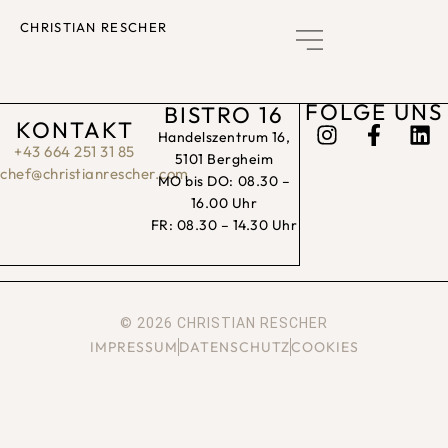
CHRISTIAN RESCHER
GUTSCHEIN KAUFEN
FOLGE UNS
BISTRO 16
KONTAKT
Handelszentrum 16,
+43 664 251 31 85
5101 Bergheim
chef@christianrescher.com
MO bis DO: 08.30 –
16.00 Uhr
FR: 08.30 – 14.30 Uhr
© 2026 CHRISTIAN RESCHER
IMPRESSUM
DATENSCHUTZ
COOKIES