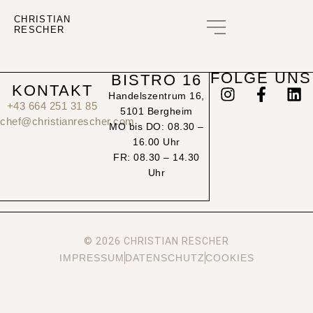
CHRISTIAN
RESCHER
GUTSCHEIN KAUFEN
FOLGE UNS
BISTRO 16
KONTAKT
Handelszentrum 16,
+43 664 251 31 85
5101 Bergheim
chef@christianrescher.com
MO bis DO: 08.30 –
16.00 Uhr
FR: 08.30 – 14.30
Uhr
© 2026 CHRISTIAN RESCHER
IMPRESSUM
DATENSCHUTZ
COOKIES