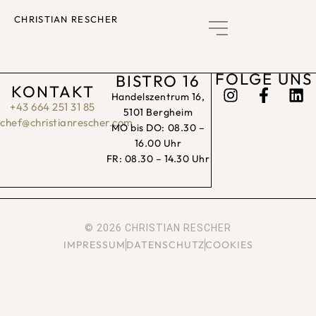
CHRISTIAN RESCHER
GUTSCHEIN KAUFEN
FOLGE UNS
BISTRO 16
KONTAKT
Handelszentrum 16,
+43 664 251 31 85
5101 Bergheim
chef@christianrescher.com
MO bis DO: 08.30 –
16.00 Uhr
FR: 08.30 – 14.30 Uhr
© 2026 CHRISTIAN RESCHER
IMPRESSUM
DATENSCHUTZ
COOKIES