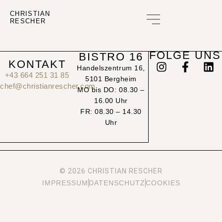
CHRISTIAN
RESCHER
GUTSCHEIN KAUFEN
FOLGE UNS
BISTRO 16
KONTAKT
Handelszentrum 16,
+43 664 251 31 85
5101 Bergheim
chef@christianrescher.com
MO bis DO: 08.30 –
16.00 Uhr
FR: 08.30 – 14.30
Uhr
© 2026 CHRISTIAN RESCHER
IMPRESSUM
DATENSCHUTZ
COOKIES