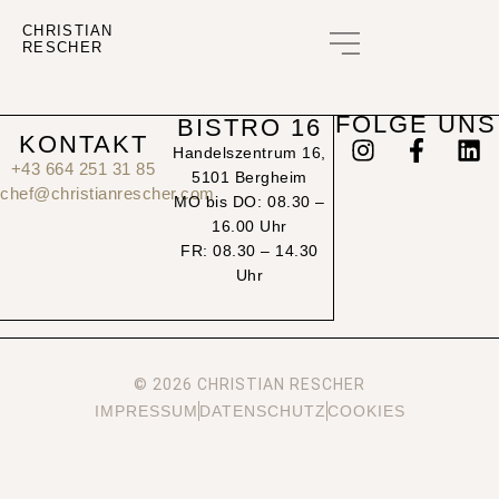
CHRISTIAN
RESCHER
GUTSCHEIN KAUFEN
FOLGE UNS
BISTRO 16
KONTAKT
Handelszentrum 16,
+43 664 251 31 85
5101 Bergheim
chef@christianrescher.com
MO bis DO: 08.30 –
16.00 Uhr
FR: 08.30 – 14.30
Uhr
© 2026 CHRISTIAN RESCHER
IMPRESSUM
DATENSCHUTZ
COOKIES