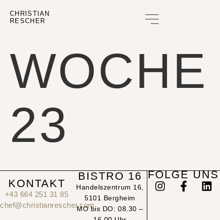
CHRISTIAN
RESCHER
GUTSCHEIN KAUFEN
WOCHE
23
FOLGE UNS
BISTRO 16
KONTAKT
Handelszentrum 16,
+43 664 251 31 85
5101 Bergheim
chef@christianrescher.com
MO bis DO: 08.30 –
16.00 Uhr