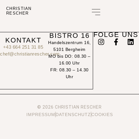
CHRISTIAN
RESCHER
GUTSCHEIN KAUFEN
FOLGE UNS
BISTRO 16
KONTAKT
Handelszentrum 16,
+43 664 251 31 85
5101 Bergheim
chef@christianrescher.com
MO bis DO: 08.30 –
16.00 Uhr
FR: 08.30 – 14.30
Uhr
© 2026 CHRISTIAN RESCHER
IMPRESSUM
DATENSCHUTZ
COOKIES